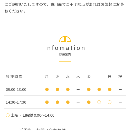
にご説明いたしますので、費用面でご不明な点があればお気軽にお尋
ねください。
Infomation
診療案内
診療時間
月
火
水
木
金
土
日
祝
09:00-13:00
●
●
●
ー
●
●
●
ー
14:30-17:30
●
●
●
ー
●
◯
◯
ー
◯
土曜・日曜は9:00〜14:00