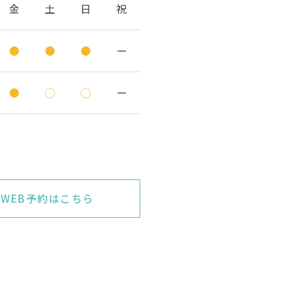
金
土
日
祝
●
●
●
ー
●
◯
◯
ー
WEB予約はこちら